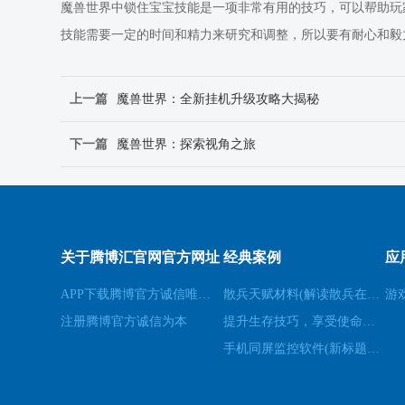
魔兽世界中锁住宝宝技能是一项非常有用的技巧，可以帮助玩
技能需要一定的时间和精力来研究和调整，所以要有耐心和毅
上一篇
魔兽世界：全新挂机升级攻略大揭秘
下一篇
魔兽世界：探索视角之旅
关于腾博汇官网官方网址
经典案例
应
APP下载腾博官方诚信唯一网站游戏
散兵天赋材料(解读散兵在游戏中的天赋技能)
游
注册腾博官方诚信为本
提升生存技巧，享受使命召唤8生存模式(享受生存模式：提升生存技巧玩转使命召唤8)
手机同屏监控软件(新标题：实时手机屏幕监控软件，让远程协作更高效)