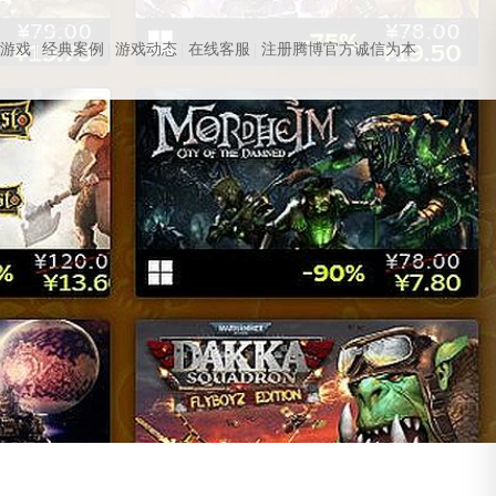
站游戏
经典案例
游戏动态
在线客服
注册腾博官方诚信为本