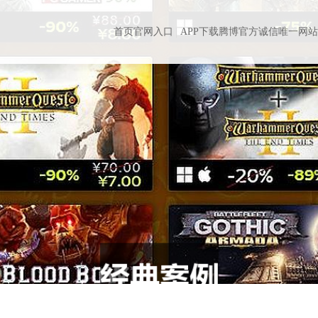
首页官网入口
APP下载腾博官方诚信唯一网