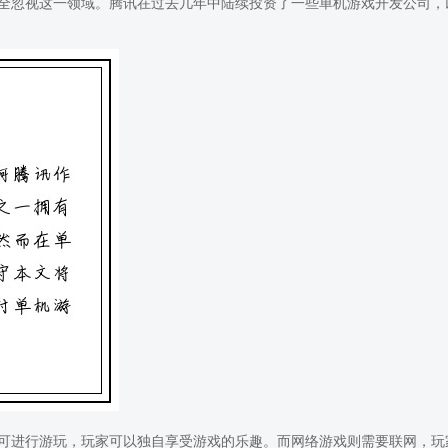
全忽视这一领域。腾讯在过去几年中陆续投资了一些单机游戏开发公司，
可进行游玩，玩家可以独自享受游戏的乐趣。而网络游戏则需要联网，玩