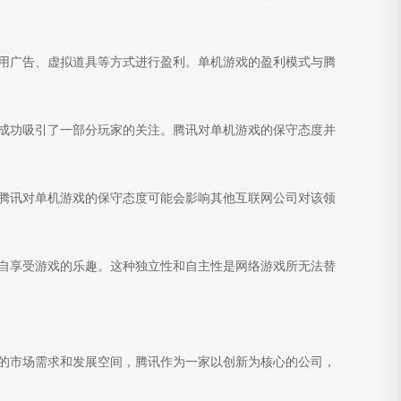
用广告、虚拟道具等方式进行盈利。单机游戏的盈利模式与腾
成功吸引了一部分玩家的关注。腾讯对单机游戏的保守态度并
腾讯对单机游戏的保守态度可能会影响其他互联网公司对该领
自享受游戏的乐趣。这种独立性和自主性是网络游戏所无法替
的市场需求和发展空间，腾讯作为一家以创新为核心的公司，